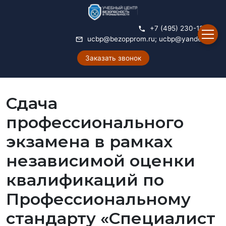
+7 (495) 230-12-14
ucbp@bezopprom.ru
;
ucbp@yandex.ru
Заказать звонок
Сдача
профессионального
экзамена в рамках
независимой оценки
квалификаций по
Профессиональному
стандарту «Специалист