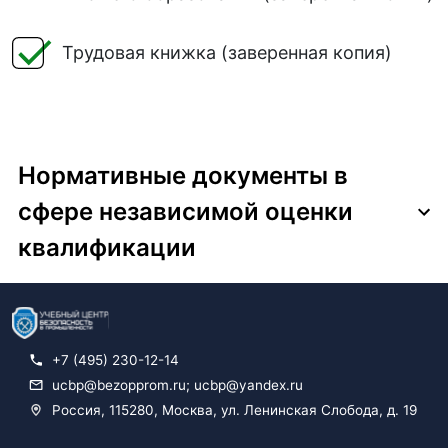
Трудовая книжка (заверенная копия)
Нормативные документы в
сфере независимой оценки
квалификации
Приказ Минтруда России от
14.04.2025 N 226н "Об утверждении
профессионального стандарта
+7 (495) 230-12-14
"Специалист в сфере промышленной
ucbp@bezopprom.ru
;
ucbp@yandex.ru
Россия, 115280, Москва, ул. Ленинская Слобода, д. 19
безопасности"